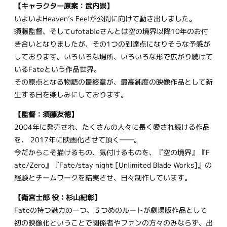
【キャラクター原案：武内崇】
いよいよHeaven’s Feelが公開に向けて動き出しました。
須藤監督、そしてufotableさんとは空の境界以降10年のお付
き合いとなりましたが、その1つの到達点になりそうな予感が
しております。いろいろな場所、いろいろな形で広がり続けて
いるFateという作品世界。
その原点となる物語の最終章が、最高純度の映像作品として新
生する日を楽しみにしております。
【監督：須藤友徳】
2004年に発売され、たくさんの人々に長く愛され続ける作品
を、 2017年に映画化させて頂く――。
今だからこそ描けるもの、気付けるものを、『空の境界』『F
ate/Zero』『Fate/stay night [Unlimited Blade Works]』の
経験とチームワークを結実させ、日々制作しています。
【衛宮士郎 役：杉山紀彰】
Fateの持つ魅力の一つ、３つめのルートが劇場版作品として
初の映像化ということで関係者やファンの方々のみならず、出