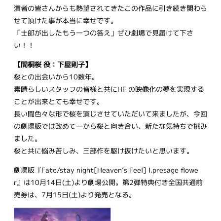
演者の皆さんからも熱望されてきたこの作品に引き続き関わら
せて頂けた事が本当に幸せです。
「士郎が出したもう一つの答え」ぜひ劇場で見届けて下さ
い！！
【間桐桜 役：下屋則子】
桜との出会いから10数年。
素晴らしいスタッフの皆様と共にHF の映像化の夢を実現する
ことが出来とても幸せです。
長い間色々な形で桜を演じさせていただいて来ましたが、今回
の劇場版では改めて一から桜と向き合い、新たな気持ちで挑み
ました。
桜と共に悩み苦しみ、三部作を駆け抜けたいと思います。
劇場版『Fate/stay night[Heaven’s Feel] I.presage flowe
r』は10月14日(土)より劇場公開。第2弾特典付き全国共通前
売券は、7月15日(土)より発売となる。