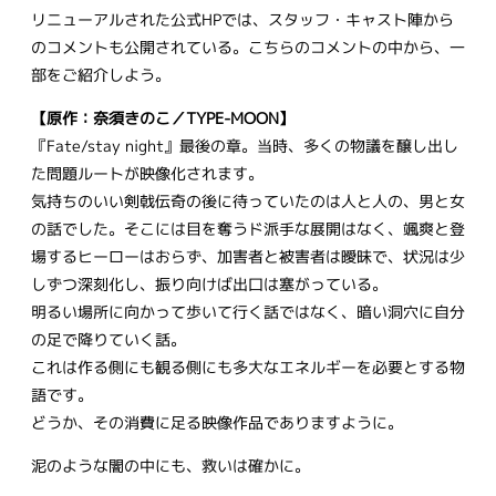
リニューアルされた公式HPでは、スタッフ・キャスト陣から
のコメントも公開されている。こちらのコメントの中から、一
部をご紹介しよう。
【原作：奈須きのこ／TYPE-MOON】
『Fate/stay night』最後の章。当時、多くの物議を醸し出し
た問題ルートが映像化されます。
気持ちのいい剣戟伝奇の後に待っていたのは人と人の、男と女
の話でした。そこには目を奪うド派手な展開はなく、颯爽と登
場するヒーローはおらず、加害者と被害者は曖昧で、状況は少
しずつ深刻化し、振り向けば出口は塞がっている。
明るい場所に向かって歩いて行く話ではなく、暗い洞穴に自分
の足で降りていく話。
これは作る側にも観る側にも多大なエネルギーを必要とする物
語です。
どうか、その消費に足る映像作品でありますように。
泥のような闇の中にも、救いは確かに。