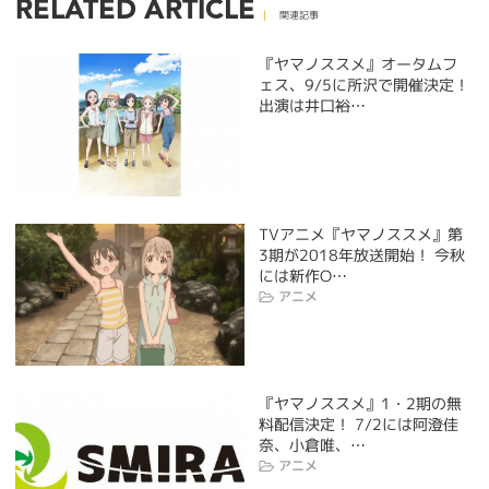
RELATED ARTICLE
関連記事
『ヤマノススメ』オータムフ
ェス、9/5に所沢で開催決定！
出演は井口裕…
TVアニメ『ヤマノススメ』第
3期が2018年放送開始！ 今秋
には新作O…
アニメ
『ヤマノススメ』1・2期の無
料配信決定！ 7/2には阿澄佳
奈、小倉唯、…
アニメ