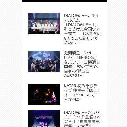
DIALOGUE＋、1st
アルバム
「DIALOGUE＋1」
引っさげた全国ツア
ー完走！ 「私たちは
8人でまた新しいか
くめい…
鬼頭明里、2nd
LIVE「MIRRORS」
をパシフィコ横浜で
開催！ 鏡の世界で、
自身の”持ち曲
&#8221…
KATARI初の単独ラ
イブ 独奏会『嚆矢』
オフィシャルレポー
トが到着
DIALOGUE＋が #バ
バババンビ 主催イベ
ント「 #馬馬馬馬鹿
者祭 」で大暴れ！