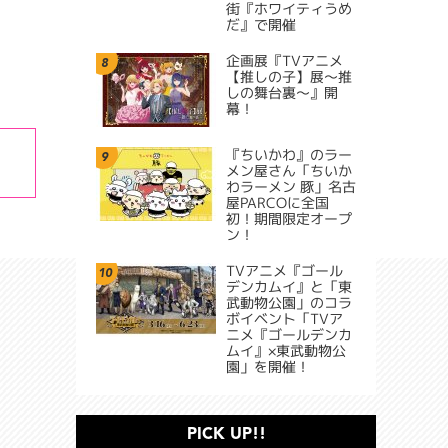
街『ホワイティうめ
だ』で開催
企画展『TVアニメ
8
【推しの子】展～推
しの舞台裏～』開
幕！
『ちいかわ』のラー
9
メン屋さん「ちいか
わラーメン 豚」名古
屋PARCOに全国
初！期間限定オープ
ン！
TVアニメ『ゴール
10
デンカムイ』と「東
武動物公園」のコラ
ボイベント「TVア
ニメ『ゴールデンカ
ムイ』×東武動物公
園」を開催！
PICK UP!!