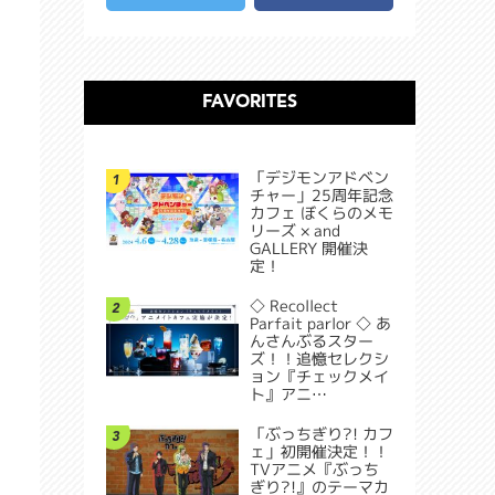
FAVORITES
「デジモンアドベン
1
チャー」25周年記念
カフェ ぼくらのメモ
リーズ × and
GALLERY 開催決
定！
◇ Recollect
2
Parfait parlor ◇ あ
んさんぶるスター
ズ！！追憶セレクシ
ョン『チェックメイ
ト』アニ…
「ぶっちぎり?! カフ
3
ェ」初開催決定！！
TVアニメ『ぶっち
ぎり?!』のテーマカ