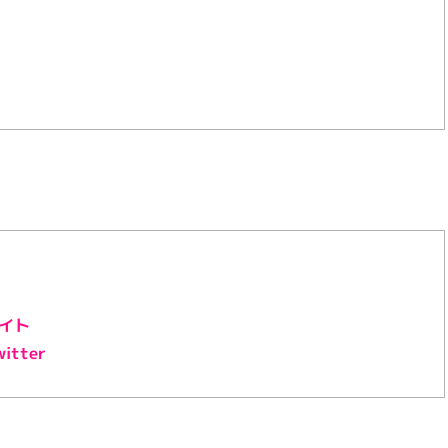
イト
tter