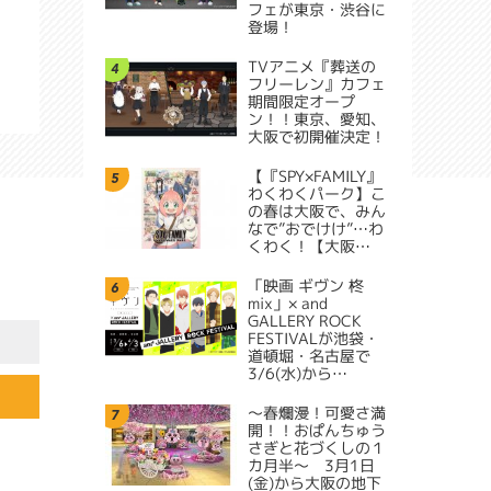
フェが東京・渋谷に
登場！
TVアニメ『葬送の
4
フリーレン』カフェ
期間限定オープ
ン！！東京、愛知、
大阪で初開催決定！
【『SPY×FAMILY』
5
わくわくパーク】こ
の春は大阪で、みん
なで”おでけけ”…わ
くわく！【大阪…
「映画 ギヴン 柊
6
mix」× and
GALLERY ROCK
FESTIVALが池袋・
道頓堀・名古屋で
3/6(水)から…
～春爛漫！可愛さ満
7
開！！おぱんちゅう
さぎと花づくしの１
カ月半～ 3月1日
(金)から大阪の地下