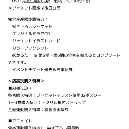
・DVD 完全生産限定版 価格：5,200円＋税
※ジャケット画像は後日公開
完全生産限定版特典：
・描き下ろしジャケット
・オリジナルドラマCD
・ジャケットイラストカード
・カラーブックレット
・妖かるた ※ 第5期・第6期の全巻を揃えるとコンプリート
できます。
・イベントチケット優先販売申込券
＜店舗別購入特典＞
■ANIPLEX＋
各巻購入特典：ジャケットイラスト使用B2ポスター
1～3巻購入特典：アクリル根付ストラップ
全巻連動購入特典：複製原画綴り
■アニメイト
全巻連動購入特典1：描き下ろし風呂敷