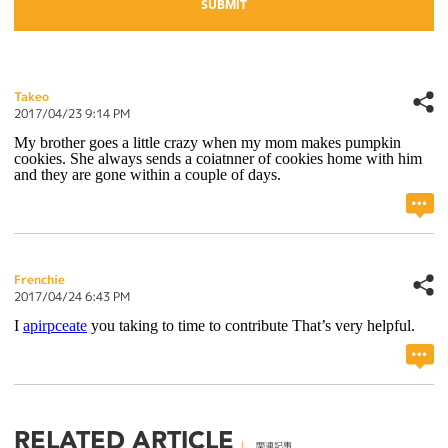
Takeo
2017/04/23 9:14 PM
My brother goes a little crazy when my mom makes pumpkin
cookies. She always sends a coiatnner of cookies home with him
and they are gone within a couple of days.
Frenchie
2017/04/24 6:43 PM
I
apirpceate
you taking to time to contribute That’s very helpful.
RELATED ARTICLE
関連記事