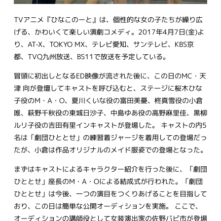
TVアニメ『ひなこのーと』は、個性的な女の子たちが繰り広
げる、かわいくて楽しい演劇コメディ。2017年4月7日(金)よ
り、AT-X、TOKYO MX、テレビ愛知、サンテレビ、KBS京
都、TVQ九州放送、BS11で放送を予定している。
冒頭に初出しとなるED映像が流された後に、この日のMC・天
津 向が登壇してキャストを呼び込むと、ステージに桜木ひな
子役のM・A・O、夏川くいな役の富田美憂、柊真雪役の小倉
唯、萩野千秋役の東城日沙子、中島ゆあ役の高野麻里佳、黒柳
ルリ子役の吉田有里インキャストが登場した。 キャストの内5
名は「劇団ひととせ」の練習着ジャージを着用しての登場だっ
たが、小倉は作品オリジナルのメイド服姿での登場となった。
まずはキャストによるキャラクター紹介を行った後に、「劇団
ひととせ」座長のM・A・Oによる結成式が行われた。「劇団
ひととせ」は今後、一つの演目をつくりあげることを目指して
おり、この日は簡単な公開オーディションを実施。 ここで、
オーディションの講師役として女装演出家の佐野バビ市が登場