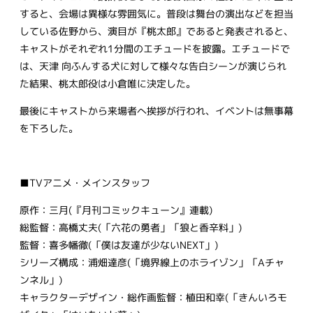
すると、会場は異様な雰囲気に。普段は舞台の演出などを担当
している佐野から、演目が『桃太郎』であると発表されると、
キャストがそれぞれ1分間のエチュードを披露。エチュードで
は、天津 向ふんする犬に対して様々な告白シーンが演じられ
た結果、桃太郎役は小倉唯に決定した。
最後にキャストから来場者へ挨拶が行われ、イベントは無事幕
を下ろした。
■TVアニメ・メインスタッフ
原作：三月(『月刊コミックキューン』連載)
総監督：高橋丈夫(「六花の勇者」「狼と香辛料」)
監督：喜多幡徹(「僕は友達が少ないNEXT」)
シリーズ構成：浦畑達彦(「境界線上のホライゾン」「Aチャ
ンネル」)
キャラクターデザイン・総作画監督：植田和幸(「きんいろモ