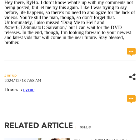
Hey there, RyHo. I don’t know what’s up with my comments not
being posted, but let me try this again. Like I was trying to say
before, life happens, so there’s no need to apologize for the lack of
videos. You’re still the man, though, so don’t forget that.
Unfortunately, I also missed ‘Drag Me to Hell’ and
&#rer6;T28minato1: Salvation,’ but I can wait for the DVD
releases. In the end, though, I’m looking forward to your newest
and latest vids that will come in the near future. Stay blessed,
brother.
Jinfup
2024/12/18 7:58 AM
Поиск в
гугле
RELATED ARTICLE
関連記事