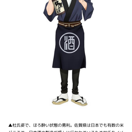
▲杜氏姿で、ほろ酔い状態の勇利。佐賀県は日本でも有数の米