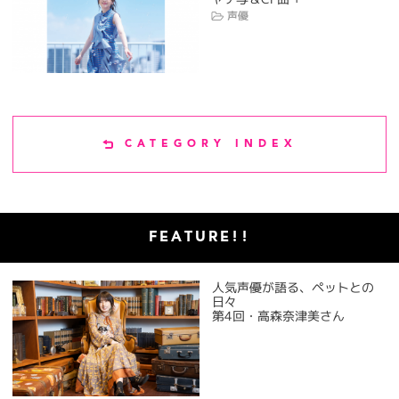
声優
CATEGORY INDEX
FEATURE!!
人気声優が語る、ペットとの
日々
第4回・高森奈津美さん