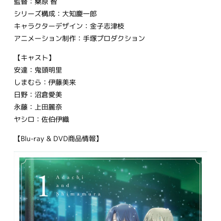
監督：桑原 智
シリーズ構成：大知慶一郎
キャラクターデザイン：金子志津枝
アニメーション制作：手塚プロダクション
【キャスト】
安達：鬼頭明里
しまむら：伊藤美来
日野：沼倉愛美
永藤：上田麗奈
ヤシロ：佐伯伊織
【Blu-ray & DVD商品情報】