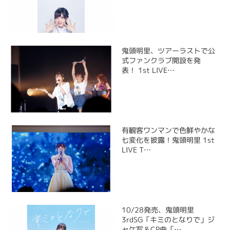
鬼頭明里、ツアーラストで公
式ファンクラブ開設を発
表！ 1st LIVE…
有観客ワンマンで色鮮やかな
七変化を披露！鬼頭明里 1st
LIVE T…
10/28発売、鬼頭明里
3rdSG「キミのとなりで」ジ
ャケ写＆CP曲「…