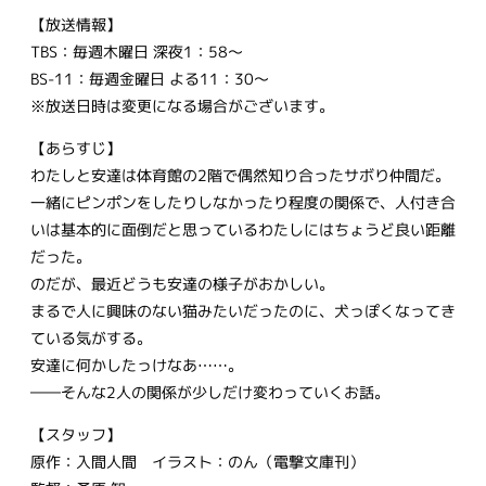
【放送情報】
TBS：毎週木曜日 深夜1：58～
BS-11：毎週金曜日 よる11：30～
※放送日時は変更になる場合がございます。
【あらすじ】
わたしと安達は体育館の2階で偶然知り合ったサボり仲間だ。
一緒にピンポンをしたりしなかったり程度の関係で、人付き合
いは基本的に面倒だと思っているわたしにはちょうど良い距離
だった。
のだが、最近どうも安達の様子がおかしい。
まるで人に興味のない猫みたいだったのに、犬っぽくなってき
ている気がする。
安達に何かしたっけなあ……。
――そんな2人の関係が少しだけ変わっていくお話。
【スタッフ】
原作：入間人間 イラスト：のん（電撃文庫刊）