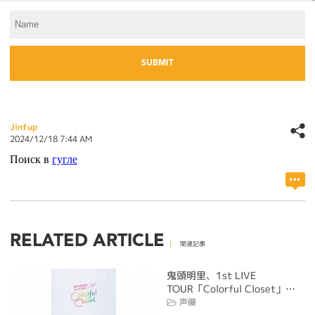
Jinfup
2024/12/18 7:44 AM
Поиск в
гугле
RELATED ARTICLE
関連記事
鬼頭明里、1st LIVE
TOUR「Colorful Closet」…
声優