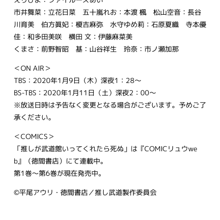
市井舞菜：立花日菜 五十嵐れお：本渡 楓 松山空音：長谷
川育美 伯方眞妃：榎吉麻弥 水守ゆめ莉：石原夏織 寺本優
佳：和多田美咲 横田 文：伊藤麻菜美
くまさ：前野智昭 基：山谷祥生 玲奈：市ノ瀬加那
＜ON AIR＞
TBS：2020年1月9日（木）深夜1：28～
BS-TBS：2020年1月11日（土）深夜2：00～
※放送日時は予告なく変更となる場合がございます。予めご了
承ください。
＜COMICS＞
「推しが武道館いってくれたら死ぬ」は『COMICリュウwe
b』（徳間書店）にて連載中。
第1巻～第6巻が現在発売中。
©平尾アウリ・徳間書店／推し武道製作委員会