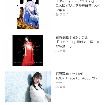
『86-エイティシックス-』ア
ニメ版ビジュアルを解禁! メイ
ンキャ…
アニメ
石原夏織 3rdシングル
「TEMPEST」最新アー写・JK
写解禁！ c…
声優
石原夏織 1st LIVE
TOUR「Face to FACE」ツア
ー…
声優