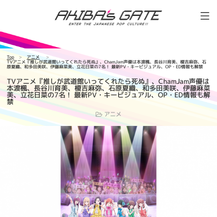
Top
アニメ
TVアニメ『推しが武道館いってくれたら死ぬ』、ChamJam声優は本渡楓、長谷川育美、榎吉麻弥、石
原夏織、和多田美咲、伊藤麻菜美、立花日菜の7名！ 最新PV・キービジュアル、OP・ED情報も解禁
TVアニメ『推しが武道館いってくれたら死ぬ』、ChamJam声優は
本渡楓、長谷川育美、榎吉麻弥、石原夏織、和多田美咲、伊藤麻菜
美、立花日菜の7名！ 最新PV・キービジュアル、OP・ED情報も解
禁
アニメ