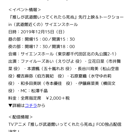
＜イベント情報＞
『推しが武道館いってくれたら死ぬ』先行上映＆トークショー
in（武道館近くの）サイエンスホール
日時：2019年12月15日（日）
昼の部：開場15：00／開演15：30
夜の部：開場17：30／開演18：00
会場：サイエンスホール（東京都千代田区北の丸公園2-1）
出演：ファイルーズあい（えりぴよ 役）・立花日菜（市井舞
菜 役） ・本渡楓（五十嵐れお 役）・長谷川育美（松山空音
役）榎吉麻弥（伯方眞妃 役）・石原夏織（水守ゆめ莉
役）・和多田美咲（寺本優佳 役）・伊藤麻菜美（横田文
役）・MC：松澤千晶
料金：全席指定席 ￥2,000＋税
▼詳細は
コチラ
から
＜配信情報＞
TVアニメ『推しが武道館いってくれたら死ぬ』FOD独占配信
決定！