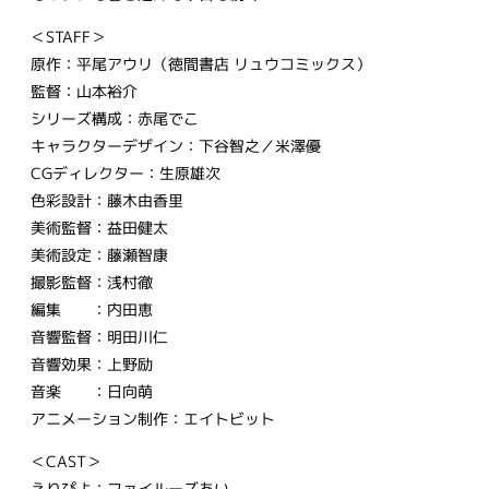
＜STAFF＞
原作：平尾アウリ（徳間書店 リュウコミックス）
監督：山本裕介
シリーズ構成：赤尾でこ
キャラクターデザイン：下谷智之／米澤優
CGディレクター：生原雄次
色彩設計：藤木由香里
美術監督：益田健太
美術設定：藤瀬智康
撮影監督：浅村徹
編集 ：内田恵
音響監督：明田川仁
音響効果：上野励
音楽 ：日向萌
アニメーション制作：エイトビット
＜CAST＞
えりぴよ：ファイルーズあい