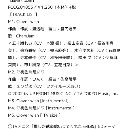
PCCG.01853／￥1,250（本体）+税
【TRACK LIST】
M1. Clover wish
作曲・作詞：渡辺翔 編曲：倉内達矢
歌：ChamJam
＜五十嵐れお（CV：本渡 楓）、松山空音（CV：長谷川育
美）、伯方眞妃（CV：榎吉麻弥）、水守ゆめ莉（CV：石原夏
織）、寺本優佳（CV：和多田美咲）、横田 文（CV：伊藤麻
菜美）、市井舞菜（CV：立花日菜）＞
M2. ♡桃色片想い♡
作曲・作詞：つんく 編曲：佐高陵平
歌：えりぴよ（CV：ファイルーズあい）
© 2002 by UP FRONT MUSIC INC. / TV TOKYO Music, Inc.
M3. Clover wish [Instrumental]
M4. ♡桃色片想い♡ [Instrumental]
M5. Clover wish [ TV size ]
◯TVアニメ『推しが武道館いってくれたら死ぬ』EDテーマ