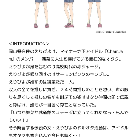
＜INTRODUCTION＞
岡山県在住のえりぴよは、マイナー地下アイドル『ChamJa
m』のメンバー・舞菜に人生を捧げている熱狂的なオタク。
えりぴよが身を包むのは高校時代の赤ジャージ。
えりぴよが振り回すのはサーモンピンクのキンブレ。
えりぴよが推すのは舞菜ただ一人。
収入の全てを推しに貢ぎ、２４時間推しのことを想い、声の限
りを尽くして推しの名前を叫ぶその姿はオタク仲間の間で伝説
と呼ばれ、誰もが一目置く存在となっていた。
『いつか舞菜が武道館のステージに立ってくれたなら…死んで
もいい！』
そう断言する伝説の女・えりぴよのドルオタ活動は、アイドル
もオタクも巻き込んで今日も続く…！