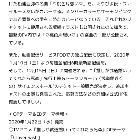
けた松浦亜弥の名曲「♡桃色片想い♡」を、えりぴよ役・ファ
イルーズあいがカバーする。メンバーカラーがサーモンピンク
である舞菜への愛をこめたカバーとなっている。それぞれのジ
ャケットに使用される版権イラストも公開されたのに加えて、
最新のPV内では「♡桃色片想い♡」の楽曲の一部が公開され
ている。
また、動画配信サービスFODでの独占配信も決定し、2020年
１月10日（金）より毎週金曜日6時最新話配信だ。
そして、12月15日（日）に開催される、”「推しが武道館いっ
てくれたら死ぬ」先行上映＆トークショー in（武道館近く
の）サイエンスホール”のチケット一般販売が決定し、追加キ
ャストの出演も発表された。応募方法などの詳細は公式HPを
確認してほしい。
＜OPテーマ＆EDテーマ情報＞
2020年1月22日（水）発売
◯TVアニメ『推しが武道館いってくれたら死ぬ』OPテーマ
『Clover wish』