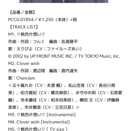
【品番／金額】
PCCG.01854／￥1,250（本体）+税
【TRACK LIST】
M1. ♡桃色片想い♡
作曲・作詞：つんく 編曲：佐高陵平
歌：えりぴよ（CV：ファイルーズあい）
© 2002 by UP FRONT MUSIC INC. / TV TOKYO Music, Inc.
M2. Clover wish
作曲・作詞：渡辺翔 編曲：倉内達矢
歌：ChamJam
＜五十嵐れお（CV：本渡 楓）、松山空音（CV：長谷川育
美）、伯方眞妃（CV：榎吉麻弥）、水守ゆめ莉（CV：石原夏
織）、寺本優佳（CV：和多田美咲）、横田 文（CV：伊藤麻
菜美）、市井舞菜（CV：立花日菜）＞
M3. ♡桃色片想い♡ [Instrumental]
M4. Clover wish [Instrumental]
M5. ♡桃色片想い♡ [ TV size ]