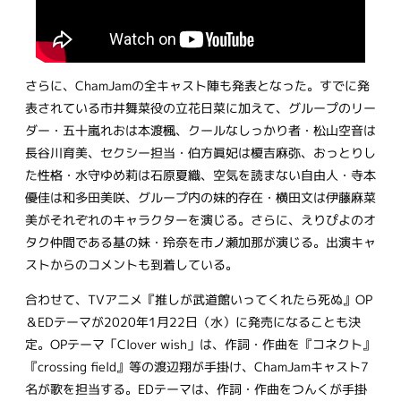
さらに、ChamJamの全キャスト陣も発表となった。すでに発
表されている市井舞菜役の立花日菜に加えて、グループのリー
ダー・五十嵐れおは本渡楓、クールなしっかり者・松山空音は
長谷川育美、セクシー担当・伯方眞妃は榎吉麻弥、おっとりし
た性格・水守ゆめ莉は石原夏織、空気を読まない自由人・寺本
優佳は和多田美咲、グループ内の妹的存在・横田文は伊藤麻菜
美がそれぞれのキャラクターを演じる。さらに、えりぴよのオ
タク仲間である基の妹・玲奈を市ノ瀬加那が演じる。出演キャ
ストからのコメントも到着している。
合わせて、TVアニメ『推しが武道館いってくれたら死ぬ』OP
＆EDテーマが2020年1月22日（水）に発売になることも決
定。OPテーマ「Clover wish」は、作詞・作曲を『コネクト』
『crossing field』等の渡辺翔が手掛け、ChamJamキャスト7
名が歌を担当する。EDテーマは、作詞・作曲をつんくが手掛