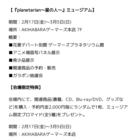
【『planetarian～星の人～』ミュージアム】
期間：2月17日(金)〜3月5日(日)
場所：AKIHABARAゲーマーズ本店 7F
概要：
■花菱デパート別館 ゲーマーズプラネタリウム館
■アニメ場面写パネル展示
■希少品展示
■関連商品の予約・販売
■ガラポン抽選会
【会場限定特典】
会場内にて、関連商品(書籍、CD、Blu-ray/DVD、グッズな
ど)を購入・予約内金2,000円毎にランダムで1枚、ミュージア
ム限定ブロマイド(全5種)をプレゼント。
期間：2月17日(金)〜3月5日(日)
場所：AKIHABARAゲーマーズ本店