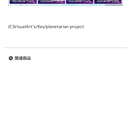
(C)VisualArt’s/Key/planetarian project
関連商品