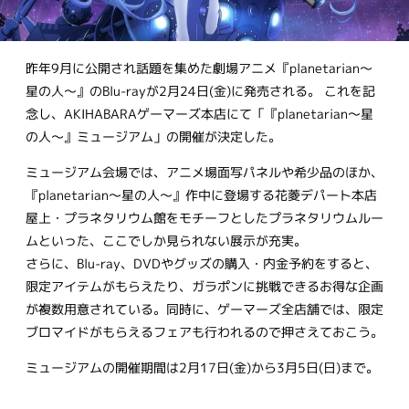
昨年9月に公開され話題を集めた劇場アニメ『planetarian～
星の人～』のBlu-rayが2月24日(金)に発売される。 これを記
念し、AKIHABARAゲーマーズ本店にて「『planetarian～星
の人～』ミュージアム」の開催が決定した。
ミュージアム会場では、アニメ場面写パネルや希少品のほか、
『planetarian～星の人～』作中に登場する花菱デパート本店
屋上・プラネタリウム館をモチーフとしたプラネタリウムルー
ムといった、ここでしか見られない展示が充実。
さらに、Blu-ray、DVDやグッズの購入・内金予約をすると、
限定アイテムがもらえたり、ガラポンに挑戦できるお得な企画
が複数用意されている。同時に、ゲーマーズ全店舗では、限定
ブロマイドがもらえるフェアも行われるので押さえておこう。
ミュージアムの開催期間は2月17日(金)から3月5日(日)まで。