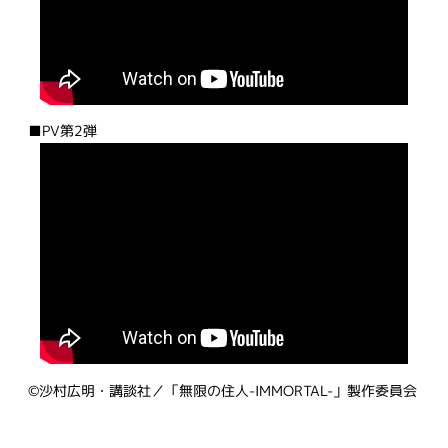
■PV第2弾
©️沙村広明・講談社／「無限の住人-IMMORTAL-」製作委員会