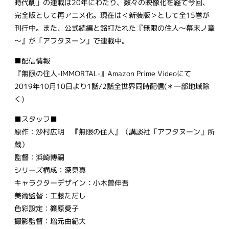
時代劇」の連載は20年にわたり、数々の映像化を経て今回、
完全版として再アニメ化。現在は＜新装版＞として全15巻が
刊行中。また、公式続編と銘打たれた『無限の住人～幕末ノ章
～』が「アフタヌーン」で連載中。
■配信情報
『無限の住人-IMMORTAL-』Amazon Prime Videoにて
2019年10月10日より1話/2話全世界同時配信(＊一部地域除
く)
■スタッフ■
原作：沙村広明 『無限の住人』（講談社「アフタヌーン」所
蔵）
監督：浜崎博嗣
シリーズ構成：深見真
キャラクターデザイン：小木曽伸吾
美術監督：工藤ただし
色彩設定：篠原愛子
撮影監督：増元由紀大