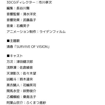
3DCGディレクター：市川孝次
編集：長谷川舞
音響監督：清水洋史
音響効果：武藤晶子
音楽：石橋英子
アニメーション制作：ライデンフィルム
■主題歌
清春「SURVIVE OF VISION」
■キャスト
万次：津田健次郎
浅野凜：佐倉綾音
天津影久：佐々木望
凶戴斗：鈴木達央
黒衣鯖人：花輪英司
閑馬永空：咲野俊介
乙橘槇絵：桑島法子
阿葉山宗介：ふくまつ進紗