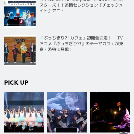
スターズ！！追憶セレクション『チェックメ
イト』アニ…
「ぶっちぎり?! カフェ」初開催決定！！ TV
アニメ『ぶっちぎり?!』のテーマカフェが東
京・渋谷に登場！
PICK UP