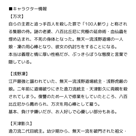
■キャラクター情報
【万次】
自らの主君と追っ手百人を殺した罪で「100人斬り」と称され
る隻眼の侍。謎の老婆、八百比丘尼に究極の延命術・血仙蟲を
埋め込まれ、不死の身体となった。無天一流浅野道場の一人
娘・凜の用心棒となり、彼女の仇討ちをすることになる。
本当は義理と情に厚い性格だが、ぶっきらぼうな態度と言葉で
隠している。
【浅野凜】
江戸最強と謳われていた、無天一流浅野道場統主・浅野虎厳の
娘。二年前に道場破りにきた逸刀流統主・天津影久に両親を殺
されてしまう。復讐のため一人で修業をしていたところ、八百
比丘尼から薦められ、万次を用心棒として雇う。
基本、負けず嫌いだが、お人好しで心優しい部分もある。
【天津影久】
逸刀流二代目統主。幼少期から、無天一流を破門された祖父・