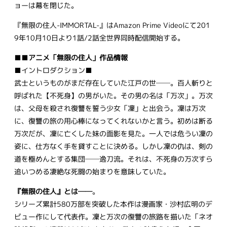
ョーは幕を閉じた。
『無限の住人-IMMORTAL-』はAmazon Prime Videoにて201
9年10月10日より1話/2話全世界同時配信開始する。
■■
アニメ「無限の住人」作品情報
■イントロダクション■
武士というものがまだ存在していた江戸の世──。百人斬りと
呼ばれた【不死身】の男がいた。その男の名は「万次」。万次
は、父母を殺され復讐を誓う少女「凜」と出会う。凜は万次
に、復讐の旅の用心棒になってくれないかと言う。初めは断る
万次だが、凜に亡くした妹の面影を見た。一人では危うい凜の
姿に、仕方なく手を貸すことに決める。しかし凜の仇は、剣の
道を極めんとする集団──逸刀流。それは、不死身の万次すら
追いつめる凄絶な死闘の始まりを意味していた。
『無限の住人』とは──
。
シリーズ累計580万部を突破した本作は漫画家・沙村広明のデ
ビュー作にして代表作。凜と万次の復讐の旅路を描いた「ネオ