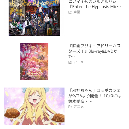
ヒプマイ初のフルアルバム
『Enter the Hypnosis Mic…
声優
『映画プリキュアドリームス
ターズ！』Blu-ray&DVDが
7…
アニメ
「邪神ちゃん」コラボカフェ
が9/26より開催！ 10/9には
鈴木愛奈・…
アニメ