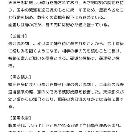
天津三郎に厳しい修行を施されており、天才的な剣の腕前を持
つ。国中の流派を逸刀流のもとに統一するため、黒衣や凶たち
と行動を始め、数多くの道場を配下におさめている。
面差しは静かだが、身の内には野心が燃え盛っている。
【凶戴斗】
逸刀流の剣士。幼い頃に妹を侍に殺されたことから、武士階級
に憎しみを抱くようになる。相手の手の先を読むことに長け、
智略に富んだ戦いを得意とする。硬派な性格で、義理堅い性
格。
【黒衣鯖人】
鎧兜を身にまとい長刀を操る巨漢の逸刀流剣士。二年前の浅野
道場襲来の際、凜の父である浅野虎厳を殺害した。天津影久が
幼い頃からの知己であり、現在の逸刀流のなかでは古参に属す
る。
【閑馬永空】
戦国時代、八百比丘尼と思われる老婆に血仙蟲を埋め込まれ、