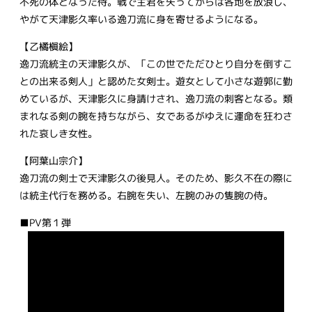
不死の体となった侍。戦で主君を失ってからは各地を放浪し、
やがて天津影久率いる逸刀流に身を寄せるようになる。
【乙橘槇絵】
逸刀流統主の天津影久が、「この世でただひとり自分を倒すこ
との出来る剣人」と認めた女剣士。遊女として小さな遊郭に勤
めているが、天津影久に身請けされ、逸刀流の刺客となる。類
まれなる剣の腕を持ちながら、女であるがゆえに運命を狂わさ
れた哀しき女性。
【阿葉山宗介】
逸刀流の剣士で天津影久の後見人。そのため、影久不在の際に
は統主代行を務める。右腕を失い、左腕のみの隻腕の侍。
■PV第１弾