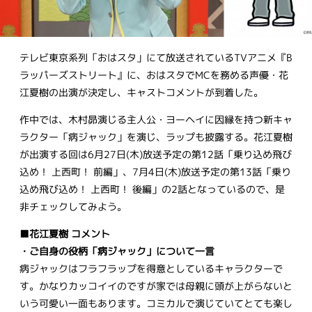
テレビ東京系列「おはスタ」にて放送されているTVアニメ『B
ラッパーズストリート』に、おはスタでMCを務める声優・花
江夏樹の出演が決定し、キャストコメントが到着した。
作中では、木村昴演じる主人公・ヨーヘイに因縁を持つ新キャ
ラクター「病ジャック」を演じ、ラップも披露する。花江夏樹
が出演する回は6月27日(木)放送予定の第12話「乗り込め飛び
込め！ 上西町！ 前編」、7月4日(木)放送予定の第13話「乗り
込め飛び込め！ 上西町！ 後編」の2話となっているので、是
非チェックしてみよう。
■花江夏樹 コメント
・ご自身の役柄「病ジャック」について一言
病ジャックはフラフラップを得意としているキャラクターで
す。かなりカッコイイのですが家では母親に頭が上がらないと
いう可愛い一面もあります。コミカルで演じていてとても楽し