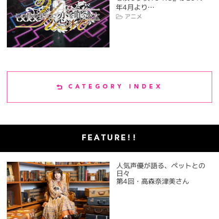
年4月より…
アニメ
CATEGORY INDEX
FEATURE!!
人気声優が語る、ペットとの
日々
第4回・高森奈津美さん