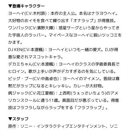
▼登場キャラクター
ヨーヘイ(CV:木村昴)：本作の主人公。本名はナラヨウヘイ。
大好物のおイモを食べて繰り出す「オナラップ」が得意技。
ワンパック(CV:濱野大輝)：惑星サーグという星からやってき
た宇宙人のラッパー。マイペースなヨーヘイに鋭いツッコミを
かます。
DJ KEN(CV:本渡楓)：ヨーヘイといつも一緒の愛犬。DJが得
意な愛されマスコットキャラ。
デカミちゃん(CV:本渡楓)：ヨーヘイのクラスの学級委員長で
ヒロイン。歌が上手いが声がデカすぎるのを気にしている。
ビッグ・ブー(CV:中島卓也)
：
ヨーヘイのマイメン。普段は寡
黙だがラップになるとキレッキレ。カレーが大好物。
病ジャック(CV:花江夏樹)：上西町(うぇっさいちょう)のアメ
リカンスクールに通う11歳。真面目だが悪ぶっている。得意
技はフラフラしながらラップをする「フラフラップ」。
▼スタッフ
原作：ソニー・インタラクティブエンタテインメント、ソニ