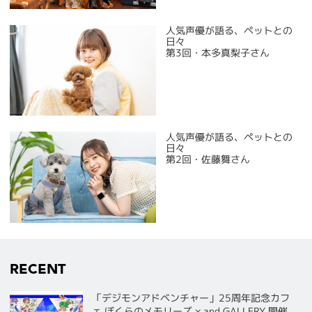
人気声優が語る、ペットとの
日々
第3回・本多真梨子さん
人気声優が語る、ペットとの
日々
第2回・佐藤舞さん
RECENT
「デジモンアドベンチャー」25周年記念カフ
ェ ぼくらのメモリーズ × and GALLERY 開催