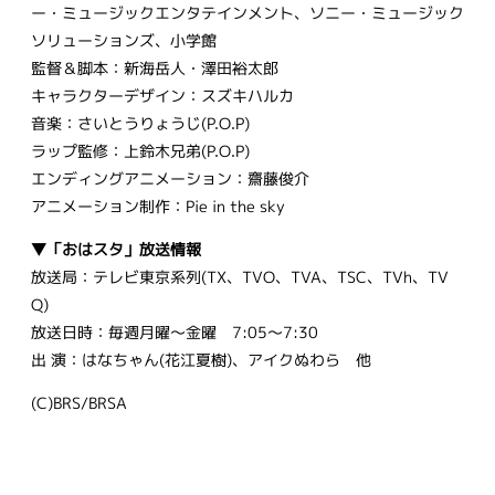
ー・ミュージックエンタテインメント、ソニー・ミュージック
ソリューションズ、小学館
監督＆脚本：新海岳人・澤田裕太郎
キャラクターデザイン：スズキハルカ
音楽：さいとうりょうじ(P.O.P)
ラップ監修：上鈴木兄弟(P.O.P)
エンディングアニメーション：齋藤俊介
アニメーション制作：Pie in the sky
▼「おはスタ」放送情報
放送局：テレビ東京系列(TX、TVO、TVA、TSC、TVh、TV
Q)
放送日時：毎週月曜～金曜 7:05～7:30
出 演：はなちゃん(花江夏樹)、アイクぬわら 他
(C)BRS/BRSA