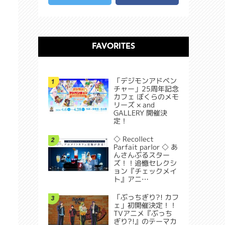
FAVORITES
「デジモンアドベン
1
チャー」25周年記念
カフェ ぼくらのメモ
リーズ × and
GALLERY 開催決
定！
◇ Recollect
2
Parfait parlor ◇ あ
んさんぶるスター
ズ！！追憶セレクシ
ョン『チェックメイ
ト』アニ…
「ぶっちぎり?! カフ
3
ェ」初開催決定！！
TVアニメ『ぶっち
ぎり?!』のテーマカ