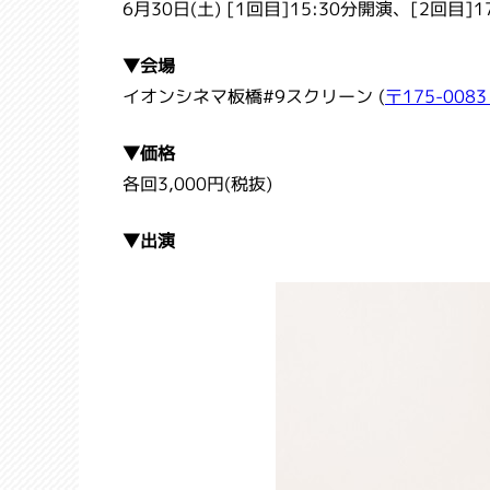
6
月
30
日(土) [1回目]
15:
30
分開演、[2回目]
1
▼会場
イオンシネマ板橋#9スクリーン (
〒175-008
▼価格
各回3,000円(税抜)
▼出演