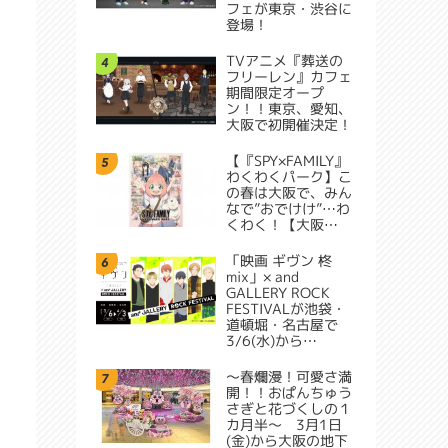
フェが東京・渋谷に
登場！
TVアニメ『葬送の
4
フリーレン』カフェ
期間限定オープ
ン！！東京、愛知、
大阪で初開催決定！
【『SPY×FAMILY』
5
わくわくパーク】こ
の春は大阪で、みん
なで”おでけけ”…わ
くわく！【大阪…
「映画 ギヴン 柊
6
mix」× and
GALLERY ROCK
FESTIVALが池袋・
道頓堀・名古屋で
3/6(水)から…
～春爛漫！可愛さ満
7
開！！おぱんちゅう
さぎと花づくしの１
カ月半～ 3月1日
(金)から大阪の地下