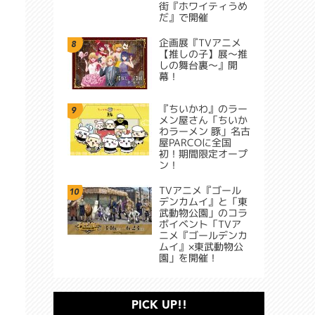
街『ホワイティうめ
だ』で開催
企画展『TVアニメ
8
【推しの子】展～推
しの舞台裏～』開
幕！
『ちいかわ』のラー
9
メン屋さん「ちいか
わラーメン 豚」名古
屋PARCOに全国
初！期間限定オープ
ン！
TVアニメ『ゴール
10
デンカムイ』と「東
武動物公園」のコラ
ボイベント「TVア
ニメ『ゴールデンカ
ムイ』×東武動物公
園」を開催！
PICK UP!!