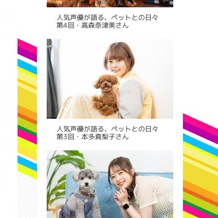
人気声優が語る、ペットとの日々
第4回・高森奈津美さん
人気声優が語る、ペットとの日々
第3回・本多真梨子さん