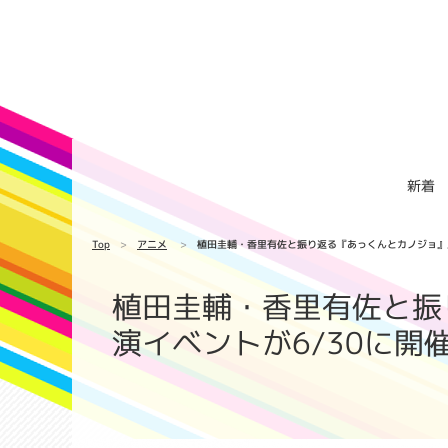
新着
Top
アニメ
植田圭輔・香里有佐と振り返る『あっくんとカノジョ』上
植田圭輔・香里有佐と振
演イベントが6/30に開