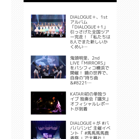
DIALOGUE＋、1st
アルバム
「DIALOGUE＋1」
引っさげた全国ツア
ー完走！ 「私たちは
8人でまた新しいか
くめい…
鬼頭明里、2nd
LIVE「MIRRORS」
をパシフィコ横浜で
開催！ 鏡の世界で、
自身の”持ち曲
&#8221…
KATARI初の単独ラ
イブ 独奏会『嚆矢』
オフィシャルレポー
トが到着
DIALOGUE＋が #バ
バババンビ 主催イベ
ント「 #馬馬馬馬鹿
者祭 」で大暴れ！