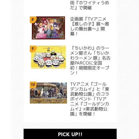
街『ホワイティうめ
だ』で開催
企画展『TVアニメ
8
【推しの子】展～推
しの舞台裏～』開
幕！
『ちいかわ』のラー
9
メン屋さん「ちいか
わラーメン 豚」名古
屋PARCOに全国
初！期間限定オープ
ン！
TVアニメ『ゴール
10
デンカムイ』と「東
武動物公園」のコラ
ボイベント「TVア
ニメ『ゴールデンカ
ムイ』×東武動物公
園」を開催！
PICK UP!!