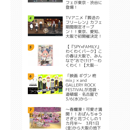
フェが東京・渋谷に
登場！
TVアニメ『葬送の
4
フリーレン』カフェ
期間限定オープ
ン！！東京、愛知、
大阪で初開催決定！
【『SPY×FAMILY』
5
わくわくパーク】こ
の春は大阪で、みん
なで”おでけけ”…わ
くわく！【大阪…
「映画 ギヴン 柊
6
mix」× and
GALLERY ROCK
FESTIVALが池袋・
道頓堀・名古屋で
3/6(水)から…
～春爛漫！可愛さ満
7
開！！おぱんちゅう
さぎと花づくしの１
カ月半～ 3月1日
(金)から大阪の地下