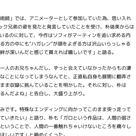
術師」では、アニメーターとして参加していた為、思い入れ
ック兄弟の姿を見たと発言していたことを受け、朴璐美からは
ているのに対して、今作はソフィがマーティンを追い求める内
る方の中にも“ハガレン”が頭をよぎる方は沢山いらっしゃる
絆が深いんだと感じて貰えれば嬉しいです」と語る。
一人のお兄ちゃんだし、ずっと会えていなかったからもの凄
なことになってしまうなんてと、正直私自身も展開に翻弄さ
まま収録に挑んていることを明かした。それに対し、朴は
るんだよね」と告白し、大盛り上がり。
みです。特殊なエンディングに向かってこのまま突っ走って
ていきたい」と語り、朴も「ガロという作品は、人間の弱さ
ということで、人間の一番触れちゃいけないところを痛々し
ほしいです」と締めくくった。