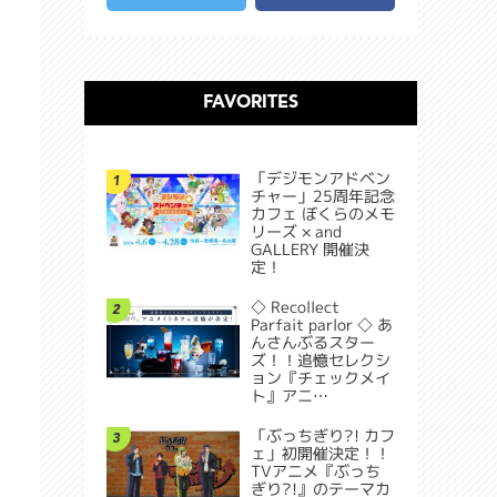
FAVORITES
「デジモンアドベン
1
チャー」25周年記念
カフェ ぼくらのメモ
リーズ × and
GALLERY 開催決
定！
◇ Recollect
2
Parfait parlor ◇ あ
んさんぶるスター
ズ！！追憶セレクシ
ョン『チェックメイ
ト』アニ…
「ぶっちぎり?! カフ
3
ェ」初開催決定！！
TVアニメ『ぶっち
ぎり?!』のテーマカ