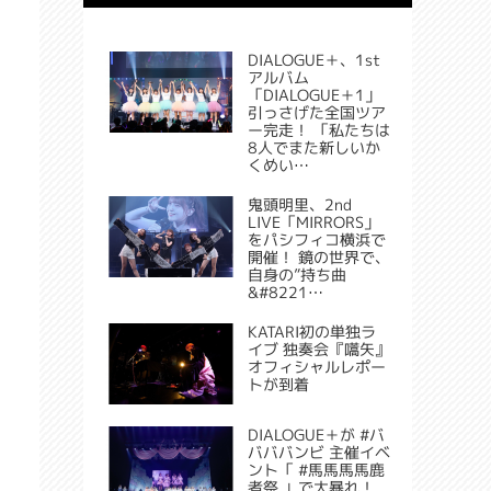
DIALOGUE＋、1st
アルバム
「DIALOGUE＋1」
引っさげた全国ツア
ー完走！ 「私たちは
8人でまた新しいか
くめい…
鬼頭明里、2nd
LIVE「MIRRORS」
をパシフィコ横浜で
開催！ 鏡の世界で、
自身の”持ち曲
&#8221…
KATARI初の単独ラ
イブ 独奏会『嚆矢』
オフィシャルレポー
トが到着
DIALOGUE＋が #バ
バババンビ 主催イベ
ント「 #馬馬馬馬鹿
者祭 」で大暴れ！