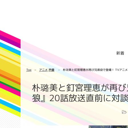
新着
Top
アニメ
声優
朴璐美と釘宮理恵が再び兄弟役で登場！ TVアニメ
朴璐美と釘宮理恵が再び
狼』20話放送直前に対