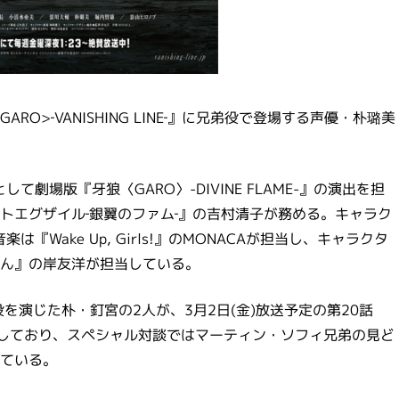
O>‐VANISHING LINE‐』に兄弟役で登場する声優・朴璐美
監督として劇場版『牙狼〈GARO〉-DIVINE FLAME-』の演出を担
トエグザイル‐銀翼のファム‐』の吉村清子が務める。キャラク
楽は『Wake Up, Girls!』のMONACAが担当し、キャラクタ
ん』の岸友洋が担当している。
を演じた朴・釘宮の2人が、3月2日(金)放送予定の第20話
熱演しており、スペシャル対談ではマーティン・ソフィ兄弟の見ど
ている。