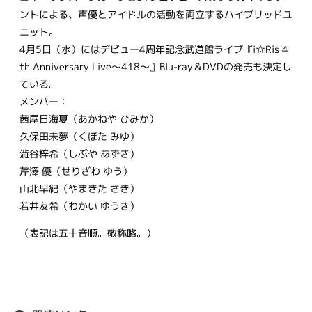
ントによる、声優とアイドルの活動を両立するハイブリッドユ
ニット。
4月5日（水）にはデビュー4周年記念武道館ライブ『i☆Ris 4
th Anniversary Live～418～』Blu-ray＆DVDの発売も決定し
ている。
メンバー：
茜屋日海夏（あかねや ひみか）
久保田未夢（くぼた みゆ）
澁谷梓希（しぶや あずき）
芹澤 優（せりざわ ゆう）
山北早紀（やまきた さき）
若井友希（わかい ゆうき）
（表記は五十音順。敬称略。）