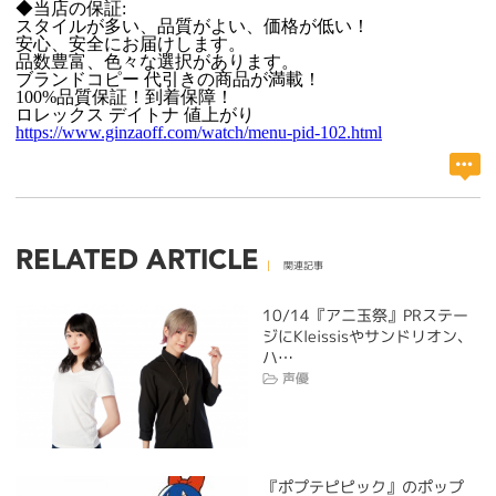
◆当店の保証:
スタイルが多い、品質がよい、価格が低い！
安心、安全にお届けします。
品数豊富、色々な選択があります。
ブランドコピー 代引きの商品が満載！
100%品質保証！到着保障！
ロレックス デイトナ 値上がり
https://www.ginzaoff.com/watch/menu-pid-102.html
RELATED ARTICLE
関連記事
10/14『アニ玉祭』PRステー
ジにKleissisやサンドリオン、
ハ…
声優
『ポプテピピック』のポップ