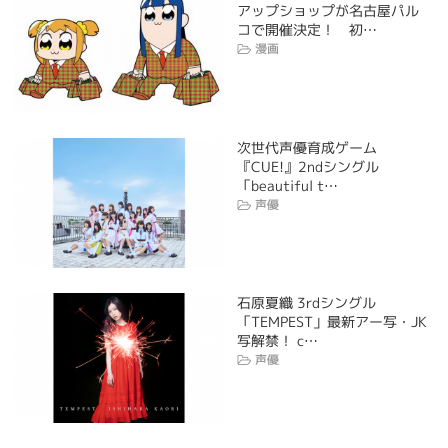
アップショップが名古屋パル
コで開催決定！ 初…
漫画
次世代声優育成ゲーム
『CUE!』2ndシングル
「beautiful t…
声優
石原夏織 3rdシングル
「TEMPEST」最新アー写・JK
写解禁！ c…
声優