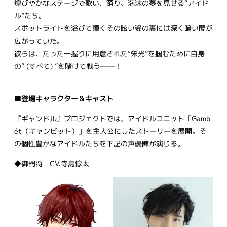
煌びやかなステージで歌い、踊り、泡沫の夢を見せる“アイド
ル”たち。
スポットライトを浴びて輝くその眩い姿の裏には深く暗い闇が
広がっていた。
彼らは、たった一握りに用意された“栄光”を掴むために自身
の“ (すべて) ”を賭けて戦う――！
■登場キャラクター＆キャスト
『ギャンドル』プロジェクトでは、アイドルユニット「Gamb
ét（ギャンビット）」を主人公にしたストーリーを展開。そ
の個性豊かなアイドルたちを下記の声優陣が演じる。
◆御門将 CV.寺島惇太