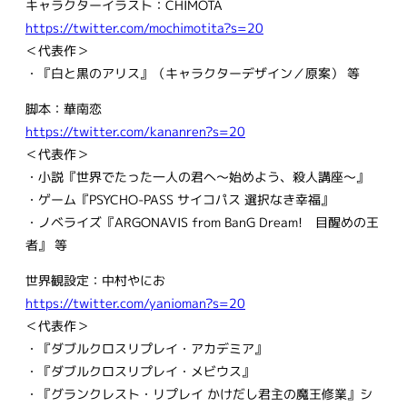
キャラクターイラスト：CHIMOTA
https://twitter.com/mochimotita?s=20
＜代表作＞
・『白と黒のアリス』（キャラクターデザイン／原案） 等
脚本：華南恋
https://twitter.com/kananren?s=20
＜代表作＞
・⼩説『世界でたった⼀⼈の君へ〜始めよう、殺⼈講座～』
・ゲーム『PSYCHO-PASS サイコパス 選択なき幸福』
・ノベライズ『ARGONAVIS from BanG Dream! 目醒めの王
者』 等
世界観設定：中村やにお
https://twitter.com/yanioman?s=20
＜代表作＞
・『ダブルクロスリプレイ・アカデミア』
・『ダブルクロスリプレイ・メビウス』
・『グランクレスト・リプレイ かけだし君主の魔王修業』シ