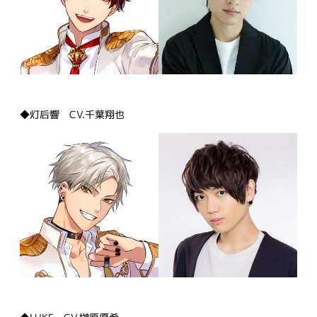
◆灯后響 CV.千葉翔也