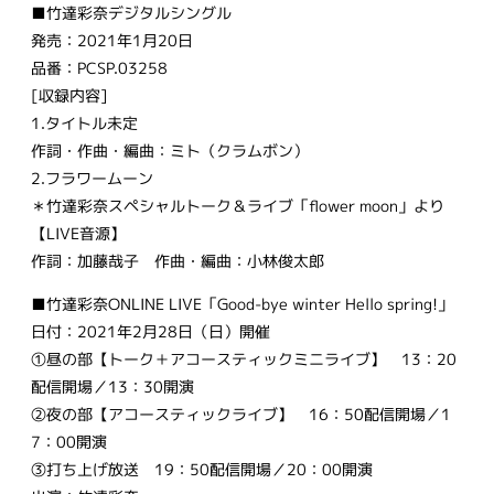
■竹達彩奈デジタルシングル
発売：2021年1月20日
品番：PCSP.03258
[収録内容]
1.タイトル未定
作詞・作曲・編曲：ミト（クラムボン）
2.フラワームーン
＊竹達彩奈スペシャルトーク＆ライブ「flower moon」より
【LIVE音源】
作詞：加藤哉子 作曲・編曲：小林俊太郎
■竹達彩奈ONLINE LIVE「Good-bye winter Hello spring!」
日付：2021年2月28日（日）開催
①昼の部【トーク＋アコースティックミニライブ】 13：20
配信開場／13：30開演
②夜の部【アコースティックライブ】 16：50配信開場／1
7：00開演
③打ち上げ放送 19：50配信開場／20：00開演