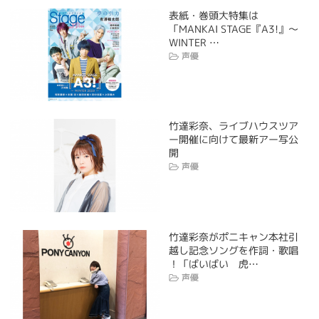
表紙・巻頭大特集は
「MANKAI STAGE『A3!』～
WINTER …
声優
竹達彩奈、ライブハウスツア
ー開催に向けて最新アー写公
開
声優
竹達彩奈がポニキャン本社引
越し記念ソングを作詞・歌唱
！「ばいばい 虎…
声優