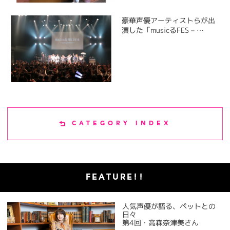
豪華声優アーティストらが出
演した「musicるFES – …
CATEGORY INDEX
FEATURE!!
人気声優が語る、ペットとの
日々
第4回・高森奈津美さん