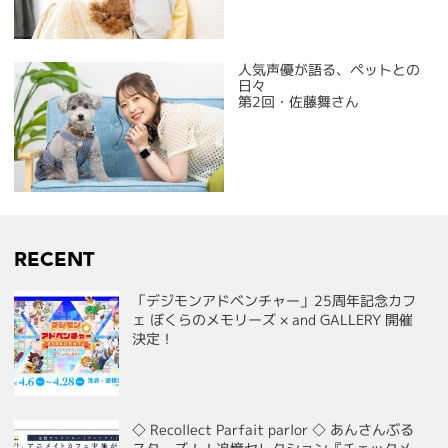
人気声優が語る、ペットとの
日々
第2回・佐藤舞さん
RECENT
「デジモンアドベンチャー」25周年記念カフ
ェ ぼくらのメモリーズ × and GALLERY 開催
決定！
◇ Recollect Parfait parlor ◇ あんさんぶる