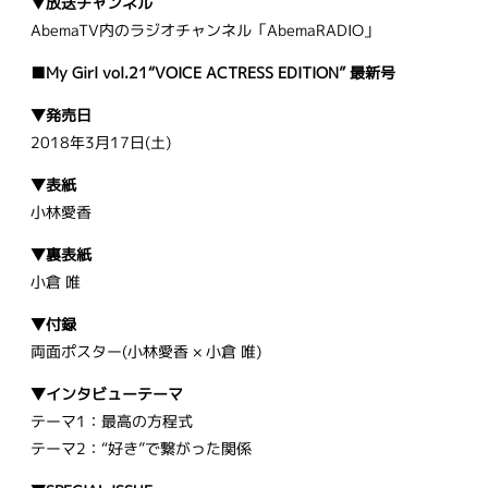
▼放送チャンネル
AbemaTV内のラジオチャンネル「AbemaRADIO」
■My Girl vol.21“VOICE ACTRESS EDITION” 最新号
▼発売日
2018年3月17日(土)
▼表紙
小林愛香
▼裏表紙
小倉 唯
▼付録
両面ポスター(小林愛香 × 小倉 唯)
▼インタビューテーマ
テーマ1：最高の方程式
テーマ2：“好き”で繋がった関係