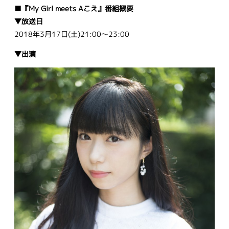
■『My Girl meets Aこえ』番組概要
▼放送日
2018年3月17日(土)21:00〜23:00
▼出演