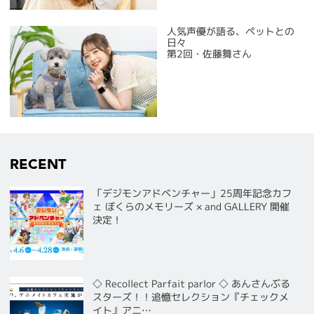
人気声優が語る、ペットとの
日々
第2回・佐藤舞さん
RECENT
「デジモンアドベンチャー」25周年記念カフ
ェ ぼくらのメモリーズ × and GALLERY 開催
決定！
◇ Recollect Parfait parlor ◇ あんさんぶる
スターズ！！追憶セレクション『チェックメ
イト』アニ…