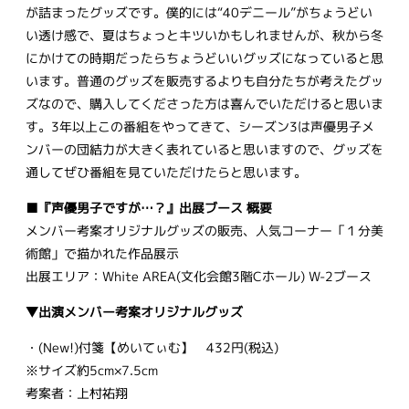
が詰まったグッズです。僕的には“40デニール”がちょうどい
い透け感で、夏はちょっとキツいかもしれませんが、秋から冬
にかけての時期だったらちょうどいいグッズになっていると思
います。普通のグッズを販売するよりも自分たちが考えたグッ
ズなので、購入してくださった方は喜んでいただけると思いま
す。3年以上この番組をやってきて、シーズン3は声優男子メ
ンバーの団結力が大きく表れていると思いますので、グッズを
通してぜひ番組を見ていただけたらと思います。
■『声優男子ですが…？』出展ブース 概要
メンバー考案オリジナルグッズの販売、人気コーナー「１分美
術館」で描かれた作品展示
出展エリア：White AREA(文化会館3階Cホール) W-2ブース
▼出演メンバー考案オリジナルグッズ
・(New!)付箋【めいてぃむ】 432円(税込)
※サイズ約5cm×7.5cm
考案者：上村祐翔